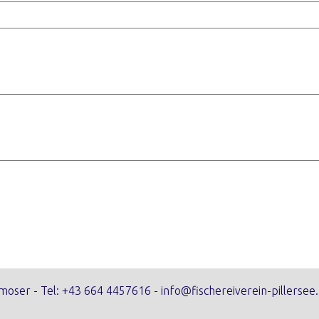
moser - Tel:
+43 664 4457616
-
info@fischereiverein-pillersee.